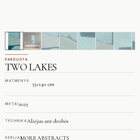
PARDUOTA
TWO LAKES
MATMENYS
55
×
140 cm
2023
METAI
Aliejus ant drobės
TECHNIKA
MORE ABSTRACTS
SERIJA