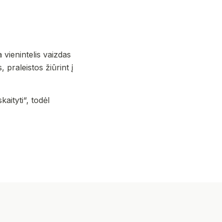
vienintelis vaizdas
 praleistos žiūrint į
aityti“, todėl