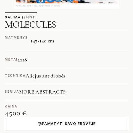
GALIMA ĮSIGYTI
MOLECULES
MATMENYS
147
×
140 cm
2018
METAI
Aliejus ant drobės
TECHNIKA
MORE ABSTRACTS
SERIJA
KAINA
4500 €
PAMATYTI SAVO ERDVĖJE