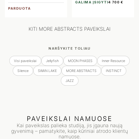
GALIMA ĮSIGYTI
4 700 €
PARDUOTA
KITI MORE ABSTRACTS PAVEIKSLAI
NARŠYKITE TOLIAU
Visi paveikslai
Jellyfish
MOON PHASES
Inner Resource
Silence
SWAN LAKE
MORE ABSTRACTS
INSTINCT
JAZZ
PAVEIKSLAI NAMUOSE
Kai paveikslas palieka studiją, jis įgauna naują
gyvenimą – pamatykite, kaip kūriniai atrodo klientų
namuose.