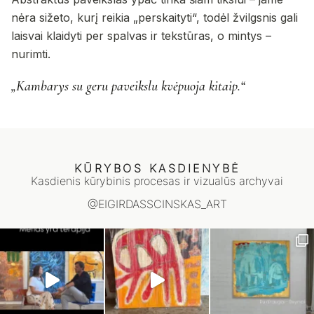
nėra sižeto, kurį reikia „perskaityti“, todėl žvilgsnis gali
laisvai klaidyti per spalvas ir tekstūras, o mintys –
nurimti.
„Kambarys su geru paveikslu kvėpuoja kitaip.“
KŪRYBOS KASDIENYBĖ
Kasdienis kūrybinis procesas ir vizualūs archyvai
@EIGIRDASSCINSKAS_ART