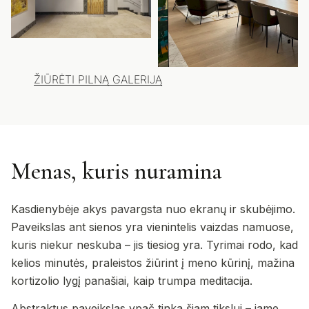
ŽIŪRĖTI PILNĄ GALERIJĄ
Menas, kuris nuramina
Kasdienybėje akys pavargsta nuo ekranų ir skubėjimo.
Paveikslas ant sienos yra vienintelis vaizdas namuose,
kuris niekur neskuba – jis tiesiog yra. Tyrimai rodo, kad
kelios minutės, praleistos žiūrint į meno kūrinį, mažina
kortizolio lygį panašiai, kaip trumpa meditacija.
Abstraktus paveikslas ypač tinka šiam tikslui – jame