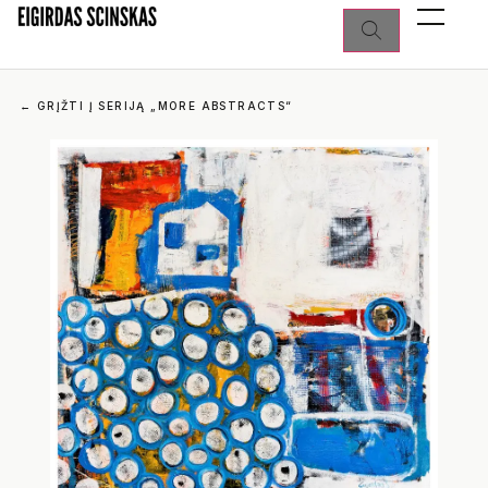
←
GRĮŽTI Į SERIJĄ „MORE ABSTRACTS“