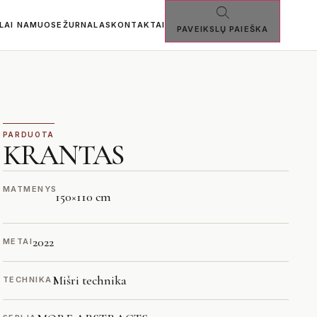
SLAI NAMUOSE
ŽURNALAS
KONTAKTAI
PAVEIKSLŲ PAIEŠKA
PARDUOTA
KRANTAS
MATMENYS
150
×
110 cm
2022
METAI
Mišri technika
TECHNIKA