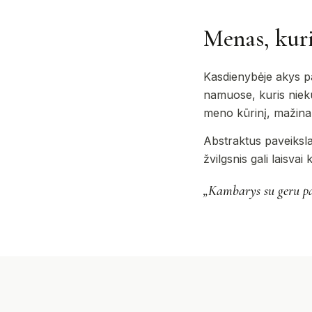
Menas, kur
Kasdienybėje akys pa
namuose, kuris niekur
meno kūrinį, mažina k
Abstraktus paveikslas
žvilgsnis gali laisvai
„Kambarys su geru pav