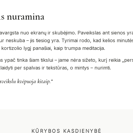
is nuramina
vargsta nuo ekranų ir skubėjimo. Paveikslas ant sienos yra 
 neskuba – jis tiesiog yra. Tyrimai rodo, kad kelios minutės,
ortizolio lygį panašiai, kaip trumpa meditacija.
 ypač tinka šiam tikslui – jame nėra sižeto, kurį reikia „persk
 klaidyti per spalvas ir tekstūras, o mintys – nurimti.
eikslu kvėpuoja kitaip.“
KŪRYBOS KASDIENYBĖ