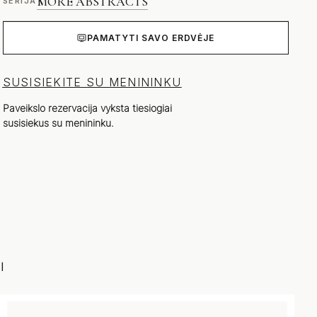
MORE ABSTRACTS
SERIJA
PAMATYTI SAVO ERDVĖJE
SUSISIEKITE SU MENININKU
Paveikslo rezervacija vyksta tiesiogiai
susisiekus su menininku.
I