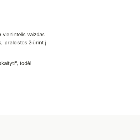
vienintelis vaizdas
 praleistos žiūrint į
aityti“, todėl