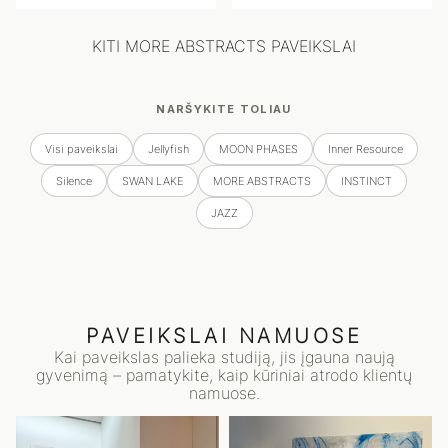
KITI MORE ABSTRACTS PAVEIKSLAI
NARŠYKITE TOLIAU
Visi paveikslai
Jellyfish
MOON PHASES
Inner Resource
Silence
SWAN LAKE
MORE ABSTRACTS
INSTINCT
JAZZ
PAVEIKSLAI NAMUOSE
Kai paveikslas palieka studiją, jis įgauna naują
gyvenimą – pamatykite, kaip kūriniai atrodo klientų
namuose.