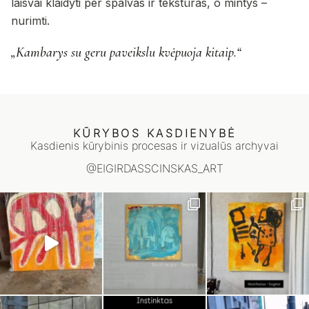
laisvai klaidyti per spalvas ir tekstūras, o mintys –
nurimti.
„Kambarys su geru paveikslu kvėpuoja kitaip.“
KŪRYBOS KASDIENYBĖ
Kasdienis kūrybinis procesas ir vizualūs archyvai
@EIGIRDASSCINSKAS_ART