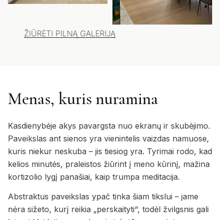
ŽIŪRĖTI PILNĄ GALERIJĄ
Menas, kuris nuramina
Kasdienybėje akys pavargsta nuo ekranų ir skubėjimo.
Paveikslas ant sienos yra vienintelis vaizdas namuose,
kuris niekur neskuba – jis tiesiog yra. Tyrimai rodo, kad
kelios minutės, praleistos žiūrint į meno kūrinį, mažina
kortizolio lygį panašiai, kaip trumpa meditacija.
Abstraktus paveikslas ypač tinka šiam tikslui – jame
nėra sižeto, kurį reikia „perskaityti“, todėl žvilgsnis gali