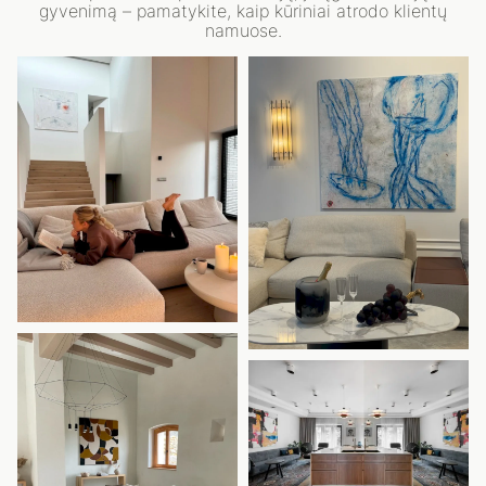
gyvenimą – pamatykite, kaip kūriniai atrodo klientų
namuose.