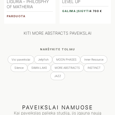
LIGURIA – PHILOSPHY
LEVEL UP
OF MATHERIA
GALIMA ĮSIGYTI
4 700 €
PARDUOTA
KITI MORE ABSTRACTS PAVEIKSLAI
NARŠYKITE TOLIAU
Visi paveikslai
Jellyfish
MOON PHASES
Inner Resource
Silence
SWAN LAKE
MORE ABSTRACTS
INSTINCT
JAZZ
PAVEIKSLAI NAMUOSE
Kai paveikslas palieka studiją, jis įgauna naują