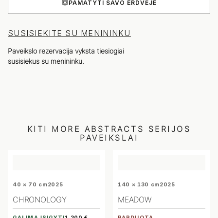
PAMATYTI SAVO ERDVĖJE
SUSISIEKITE SU MENININKU
Paveikslo rezervacija vyksta tiesiogiai
susisiekus su menininku.
KITI
MORE ABSTRACTS
SERIJOS
PAVEIKSLAI
40 × 70 cm
2025
140 × 130 cm
2025
CHRONOLOGY
MEADOW
GALIMA ĮSIGYTI
PARDUOTA
1 200 €