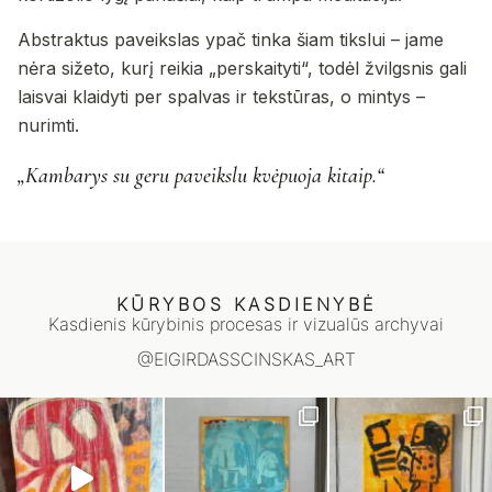
Abstraktus paveikslas ypač tinka šiam tikslui – jame
nėra sižeto, kurį reikia „perskaityti“, todėl žvilgsnis gali
laisvai klaidyti per spalvas ir tekstūras, o mintys –
nurimti.
„Kambarys su geru paveikslu kvėpuoja kitaip.“
KŪRYBOS KASDIENYBĖ
Kasdienis kūrybinis procesas ir vizualūs archyvai
@EIGIRDASSCINSKAS_ART