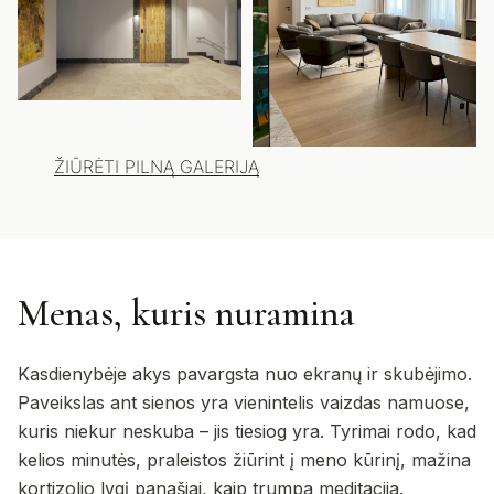
ŽIŪRĖTI PILNĄ GALERIJĄ
Menas, kuris nuramina
Kasdienybėje akys pavargsta nuo ekranų ir skubėjimo.
Paveikslas ant sienos yra vienintelis vaizdas namuose,
kuris niekur neskuba – jis tiesiog yra. Tyrimai rodo, kad
kelios minutės, praleistos žiūrint į meno kūrinį, mažina
kortizolio lygį panašiai, kaip trumpa meditacija.