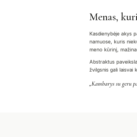
Menas, kur
Kasdienybėje akys pa
namuose, kuris niekur
meno kūrinį, mažina k
Abstraktus paveikslas
žvilgsnis gali laisvai
„Kambarys su geru pav