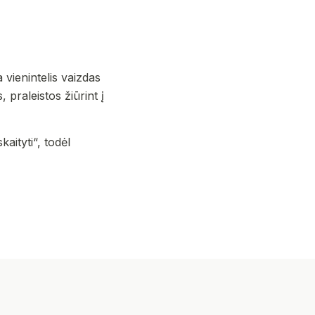
vienintelis vaizdas
 praleistos žiūrint į
aityti“, todėl