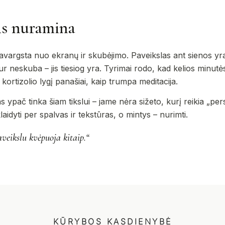
is nuramina
vargsta nuo ekranų ir skubėjimo. Paveikslas ant sienos yra 
 neskuba – jis tiesiog yra. Tyrimai rodo, kad kelios minutės,
ortizolio lygį panašiai, kaip trumpa meditacija.
 ypač tinka šiam tikslui – jame nėra sižeto, kurį reikia „persk
 klaidyti per spalvas ir tekstūras, o mintys – nurimti.
eikslu kvėpuoja kitaip.“
KŪRYBOS KASDIENYBĖ