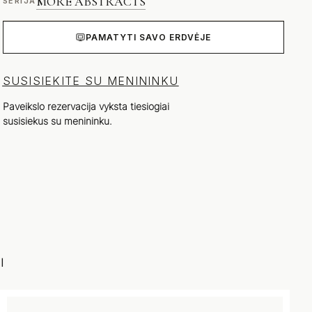
MORE ABSTRACTS
SERIJA
PAMATYTI SAVO ERDVĖJE
SUSISIEKITE SU MENININKU
Paveikslo rezervacija vyksta tiesiogiai
susisiekus su menininku.
I