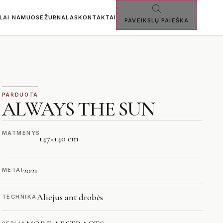
SLAI NAMUOSE
ŽURNALAS
KONTAKTAI
PAVEIKSLŲ PAIEŠKA
PARDUOTA
ALWAYS THE SUN
MATMENYS
147
×
140 cm
2021
METAI
Aliejus ant drobės
TECHNIKA