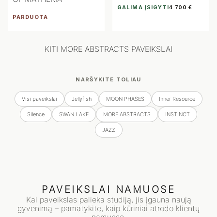
GALIMA ĮSIGYTI
4 700 €
PARDUOTA
KITI MORE ABSTRACTS PAVEIKSLAI
NARŠYKITE TOLIAU
Visi paveikslai
Jellyfish
MOON PHASES
Inner Resource
Silence
SWAN LAKE
MORE ABSTRACTS
INSTINCT
JAZZ
PAVEIKSLAI NAMUOSE
Kai paveikslas palieka studiją, jis įgauna naują
gyvenimą – pamatykite, kaip kūriniai atrodo klientų
namuose.