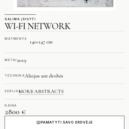
GALIMA ĮSIGYTI
WI-FI NETWORK
MATMENYS
140
×
147 cm
2019
METAI
Aliejus ant drobės
TECHNIKA
MORE ABSTRACTS
SERIJA
KAINA
2800 €
PAMATYTI SAVO ERDVĖJE