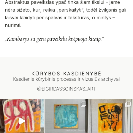
Abstraktus paveikslas ypač tinka šiam tikslui – jame
nėra sižeto, kurį reikia „perskaityti“, todėl žvilgsnis gali
laisvai klaidyti per spalvas ir tekstūras, o mintys –
nurimti.
„Kambarys su geru paveikslu kvėpuoja kitaip.“
KŪRYBOS KASDIENYBĖ
Kasdienis kūrybinis procesas ir vizualūs archyvai
@EIGIRDASSCINSKAS_ART