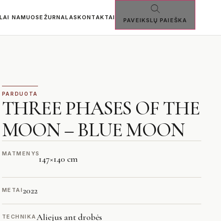
SLAI NAMUOSE
ŽURNALAS
KONTAKTAI
PAVEIKSLŲ PAIEŠKA
PARDUOTA
THREE PHASES OF THE
MOON – BLUE MOON
MATMENYS
147
×
140 cm
2022
METAI
Aliejus ant drobės
TECHNIKA