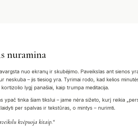
is nuramina
vargsta nuo ekranų ir skubėjimo. Paveikslas ant sienos yra 
 neskuba – jis tiesiog yra. Tyrimai rodo, kad kelios minutės,
ortizolio lygį panašiai, kaip trumpa meditacija.
 ypač tinka šiam tikslui – jame nėra sižeto, kurį reikia „persk
 klaidyti per spalvas ir tekstūras, o mintys – nurimti.
eikslu kvėpuoja kitaip.“