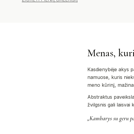
Menas, kur
Kasdienybėje akys pa
namuose, kuris niekur
meno kūrinį, mažina k
Abstraktus paveikslas
žvilgsnis gali laisvai
„Kambarys su geru pav