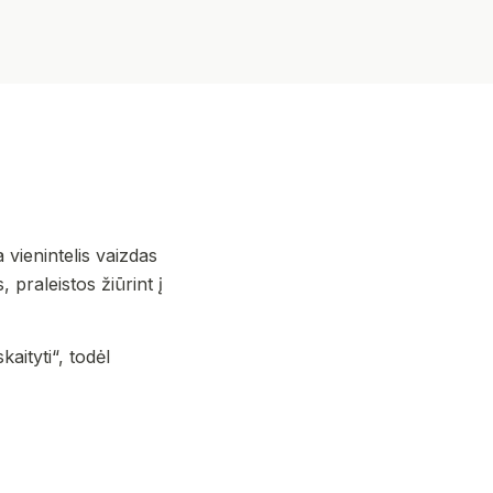
vienintelis vaizdas
 praleistos žiūrint į
aityti“, todėl