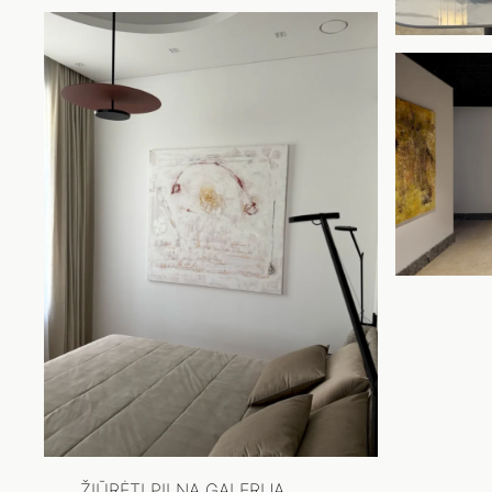
ŽIŪRĖTI PILNĄ GALERIJĄ