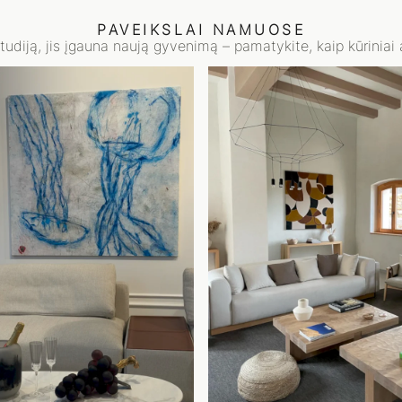
PAVEIKSLAI NAMUOSE
studiją, jis įgauna naują gyvenimą – pamatykite, kaip kūriniai