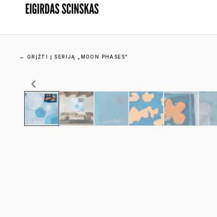
←
GRĮŽTI Į SERIJĄ „MOON PHASES“