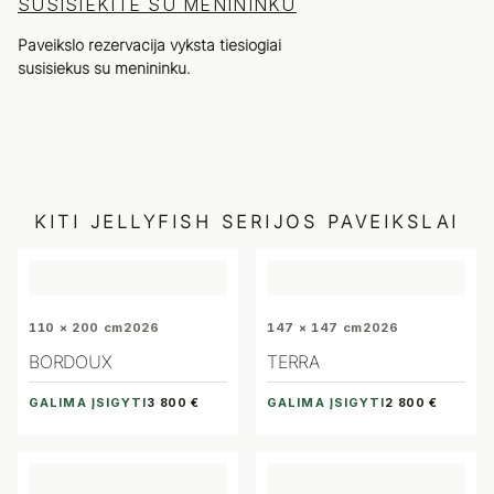
SUSISIEKITE SU MENININKU
Paveikslo rezervacija vyksta tiesiogiai
susisiekus su menininku.
KITI
JELLYFISH
SERIJOS PAVEIKSLAI
110 × 200 cm
2026
147 × 147 cm
2026
BORDOUX
TERRA
GALIMA ĮSIGYTI
GALIMA ĮSIGYTI
3 800 €
2 800 €