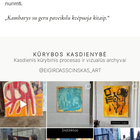
nurimti.
„Kambarys su geru paveikslu kvėpuoja kitaip.“
KŪRYBOS KASDIENYBĖ
Kasdienis kūrybinis procesas ir vizualūs archyvai
@EIGIRDASSCINSKAS_ART