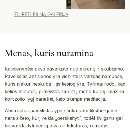
ŽIŪRĖTI PILNĄ GALERIJĄ
Menas, kuris nuramina
Kasdienybėje akys pavargsta nuo ekranų ir skubėjimo.
Paveikslas ant sienos yra vienintelis vaizdas namuose,
kuris niekur neskuba – jis tiesiog yra. Tyrimai rodo, kad
kelios minutės, praleistos žiūrint į meno kūrinį, mažina
kortizolio lygį panašiai, kaip trumpa meditacija.
Abstraktus paveikslas ypač tinka šiam tikslui – jame
nėra sižeto, kurį reikia „perskaityti“, todėl žvilgsnis gali
laisvai klaidyti per spalvas ir tekstūras, o mintys –