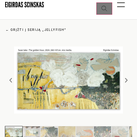
←
GRĮŽTI Į SERIJĄ „JELLYFISH“