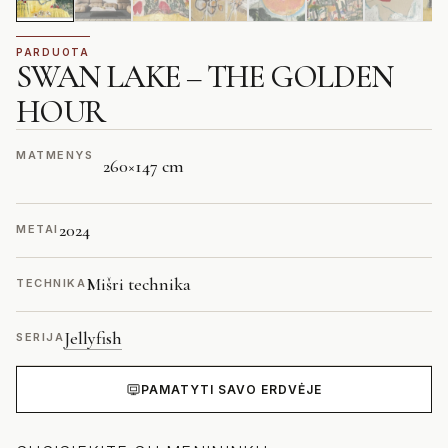
PARDUOTA
SWAN LAKE – THE GOLDEN
HOUR
MATMENYS
260
×
147 cm
2024
METAI
Mišri technika
TECHNIKA
Jellyfish
SERIJA
PAMATYTI SAVO ERDVĖJE