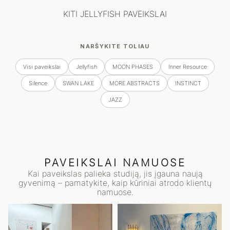
KITI JELLYFISH PAVEIKSLAI
NARŠYKITE TOLIAU
Visi paveikslai
Jellyfish
MOON PHASES
Inner Resource
Silence
SWAN LAKE
MORE ABSTRACTS
INSTINCT
JAZZ
PAVEIKSLAI NAMUOSE
Kai paveikslas palieka studiją, jis įgauna naują
gyvenimą – pamatykite, kaip kūriniai atrodo klientų
namuose.