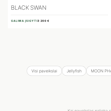
BLACK SWAN
GALIMA ĮSIGYTI
3 200 €
Visi paveikslai
Jellyfish
MOON PH
Kai paveikslas palieka 