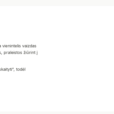
vienintelis vaizdas
 praleistos žiūrint į
aityti“, todėl