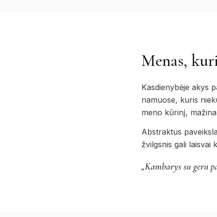
Menas, kur
Kasdienybėje akys pa
namuose, kuris niekur
meno kūrinį, mažina k
Abstraktus paveikslas
žvilgsnis gali laisvai
„Kambarys su geru pav