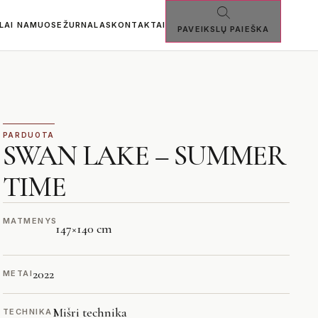
SLAI NAMUOSE
ŽURNALAS
KONTAKTAI
PAVEIKSLŲ PAIEŠKA
PARDUOTA
SWAN LAKE – SUMMER
TIME
MATMENYS
147
×
140 cm
2022
METAI
Mišri technika
TECHNIKA