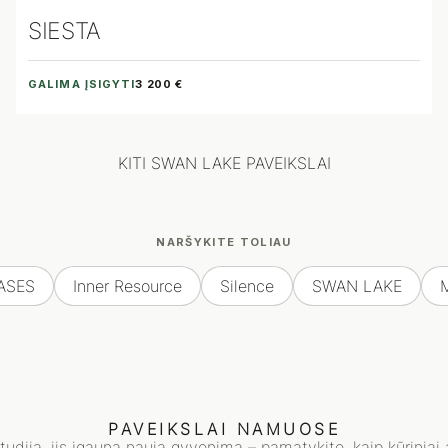
SIESTA
GALIMA ĮSIGYTI
3 200 €
KITI SWAN LAKE PAVEIKSLAI
NARŠYKITE TOLIAU
ASES
Inner Resource
Silence
SWAN LAKE
PAVEIKSLAI NAMUOSE
studiją, jis įgauna naują gyvenimą – pamatykite, kaip kūriniai