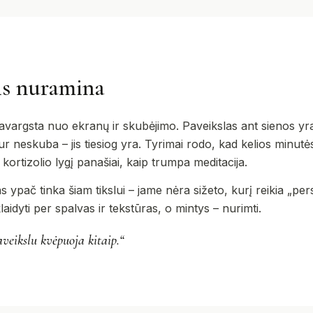
is nuramina
vargsta nuo ekranų ir skubėjimo. Paveikslas ant sienos yra 
 neskuba – jis tiesiog yra. Tyrimai rodo, kad kelios minutės,
ortizolio lygį panašiai, kaip trumpa meditacija.
 ypač tinka šiam tikslui – jame nėra sižeto, kurį reikia „persk
 klaidyti per spalvas ir tekstūras, o mintys – nurimti.
eikslu kvėpuoja kitaip.“