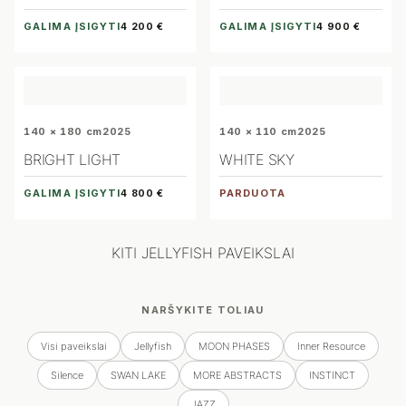
GALIMA ĮSIGYTI
GALIMA ĮSIGYTI
4 200 €
4 900 €
140 × 180 cm
2025
140 × 110 cm
2025
BRIGHT LIGHT
WHITE SKY
GALIMA ĮSIGYTI
PARDUOTA
4 800 €
KITI JELLYFISH PAVEIKSLAI
NARŠYKITE TOLIAU
Visi paveikslai
Jellyfish
MOON PHASES
Inner Resource
Silence
SWAN LAKE
MORE ABSTRACTS
INSTINCT
JAZZ