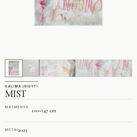
GALIMA ĮSIGYTI
MIST
MATMENYS
100
×
147 cm
2025
METAI