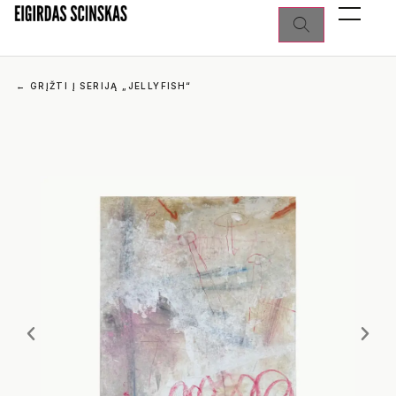
←
GRĮŽTI Į SERIJĄ „JELLYFISH“