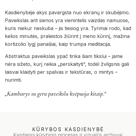
Kasdienybėje akys pavargsta nuo ekranų ir skubėjimo.
Paveikslas ant sienos yra vienintelis vaizdas namuose,
kuris niekur neskuba – jis tiesiog yra. Tyrimai rodo, kad
kelios minutės, praleistos žiūrint į meno kūrinį, mažina
kortizolio lygį panašiai, kaip trumpa meditacija.
Abstraktus paveikslas ypač tinka šiam tikslui – jame
nėra sižeto, kurį reikia „perskaityti“, todėl žvilgsnis gali
laisvai klaidyti per spalvas ir tekstūras, o mintys –
nurimti.
„Kambarys su geru paveikslu kvėpuoja kitaip.“
KŪRYBOS KASDIENYBĖ
Kasdienis kūrybinis procesas ir vizualūs archyvai