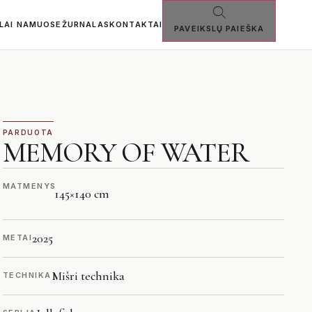
SLAI NAMUOSE
ŽURNALAS
KONTAKTAI
PAVEIKSLŲ PAIEŠKA
PARDUOTA
MEMORY OF WATER
MATMENYS
145
×
140 cm
2025
METAI
Mišri technika
TECHNIKA