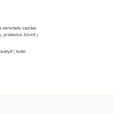
vienintelis vaizdas
 praleistos žiūrint į
aityti“, todėl