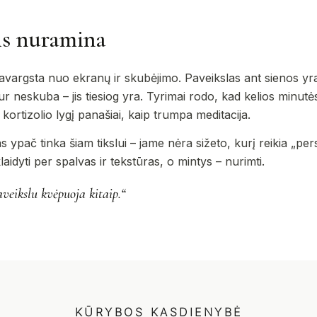
is nuramina
vargsta nuo ekranų ir skubėjimo. Paveikslas ant sienos yra 
 neskuba – jis tiesiog yra. Tyrimai rodo, kad kelios minutės,
ortizolio lygį panašiai, kaip trumpa meditacija.
 ypač tinka šiam tikslui – jame nėra sižeto, kurį reikia „persk
 klaidyti per spalvas ir tekstūras, o mintys – nurimti.
eikslu kvėpuoja kitaip.“
KŪRYBOS KASDIENYBĖ