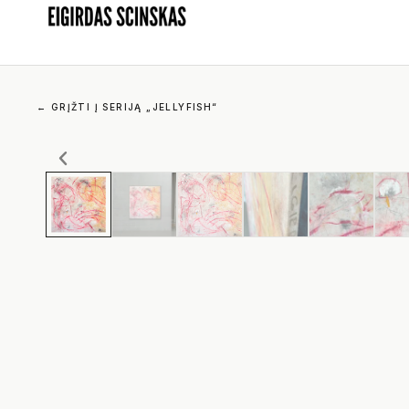
←
GRĮŽTI Į SERIJĄ „JELLYFISH“