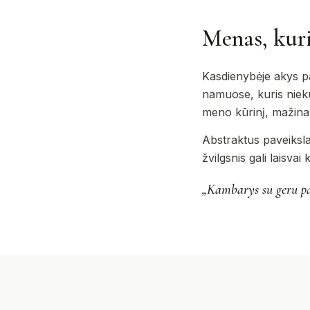
Menas, kur
Kasdienybėje akys pa
namuose, kuris niekur
meno kūrinį, mažina k
Abstraktus paveikslas
žvilgsnis gali laisvai
„Kambarys su geru pav