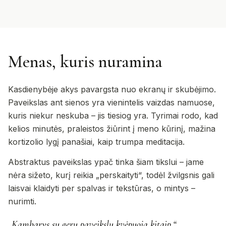
Menas, kuris nuramina
Kasdienybėje akys pavargsta nuo ekranų ir skubėjimo.
Paveikslas ant sienos yra vienintelis vaizdas namuose,
kuris niekur neskuba – jis tiesiog yra. Tyrimai rodo, kad
kelios minutės, praleistos žiūrint į meno kūrinį, mažina
kortizolio lygį panašiai, kaip trumpa meditacija.
Abstraktus paveikslas ypač tinka šiam tikslui – jame
nėra sižeto, kurį reikia „perskaityti“, todėl žvilgsnis gali
laisvai klaidyti per spalvas ir tekstūras, o mintys –
nurimti.
„Kambarys su geru paveikslu kvėpuoja kitaip.“