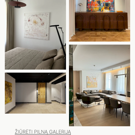
ŽIŪRĖTI PILNĄ GALERIJĄ