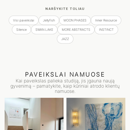
NARŠYKITE TOLIAU
Visi paveikslai
Jellyfish
MOON PHASES
Inner Resource
Silence
SWAN LAKE
MORE ABSTRACTS
INSTINCT
JAZZ
PAVEIKSLAI NAMUOSE
Kai paveikslas palieka studiją, jis įgauna naują
gyvenimą – pamatykite, kaip kūriniai atrodo klientų
namuose.