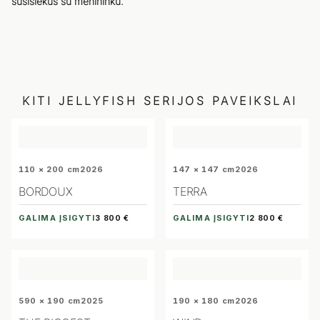
susisiekus su menininku.
KITI
JELLYFISH
SERIJOS PAVEIKSLAI
110 × 200 cm
2026
147 × 147 cm
2026
BORDOUX
TERRA
GALIMA ĮSIGYTI
GALIMA ĮSIGYTI
3 800 €
2 800 €
590 × 190 cm
2025
190 × 180 cm
2026