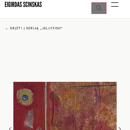
←
GRĮŽTI Į SERIJĄ „JELLYFISH“