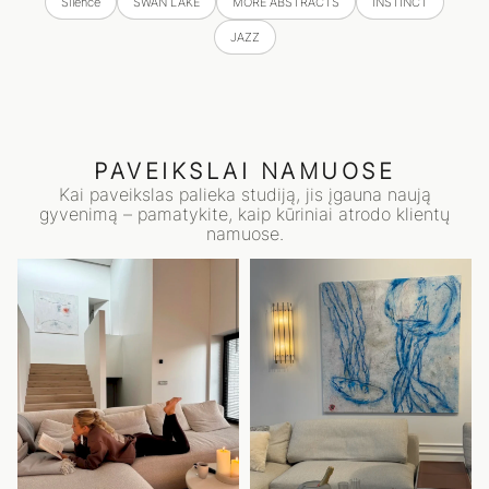
Silence
SWAN LAKE
MORE ABSTRACTS
INSTINCT
JAZZ
PAVEIKSLAI NAMUOSE
Kai paveikslas palieka studiją, jis įgauna naują
gyvenimą – pamatykite, kaip kūriniai atrodo klientų
namuose.