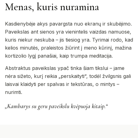
Menas, kuris nuramina
Kasdienybėje akys pavargsta nuo ekranų ir skubėjimo.
Paveikslas ant sienos yra vienintelis vaizdas namuose,
kuris niekur neskuba – jis tiesiog yra. Tyrimai rodo, kad
kelios minutės, praleistos žiūrint į meno kūrinį, mažina
kortizolio lygį panašiai, kaip trumpa meditacija.
Abstraktus paveikslas ypač tinka šiam tikslui – jame
nėra sižeto, kurį reikia „perskaityti“, todėl žvilgsnis gali
laisvai klaidyti per spalvas ir tekstūras, o mintys –
nurimti.
„Kambarys su geru paveikslu kvėpuoja kitaip.“