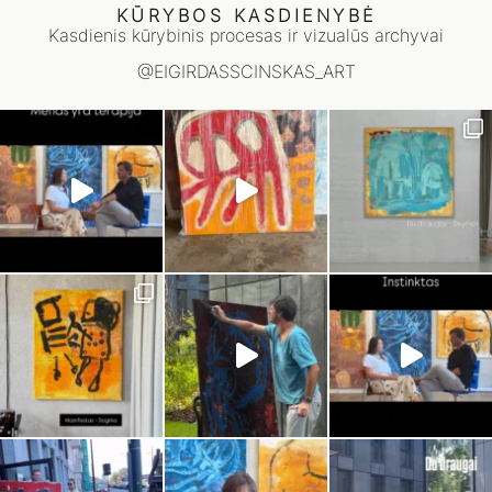
KŪRYBOS KASDIENYBĖ
Kasdienis kūrybinis procesas ir vizualūs archyvai
@EIGIRDASSCINSKAS_ART