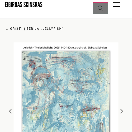
←
GRĮŽTI Į SERIJĄ „JELLYFISH“