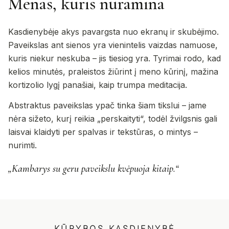
Menas, kuris nuramina
Kasdienybėje akys pavargsta nuo ekranų ir skubėjimo.
Paveikslas ant sienos yra vienintelis vaizdas namuose,
kuris niekur neskuba – jis tiesiog yra. Tyrimai rodo, kad
kelios minutės, praleistos žiūrint į meno kūrinį, mažina
kortizolio lygį panašiai, kaip trumpa meditacija.
Abstraktus paveikslas ypač tinka šiam tikslui – jame
nėra sižeto, kurį reikia „perskaityti“, todėl žvilgsnis gali
laisvai klaidyti per spalvas ir tekstūras, o mintys –
nurimti.
„Kambarys su geru paveikslu kvėpuoja kitaip.“
KŪRYBOS KASDIENYBĖ