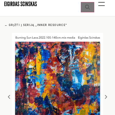
←
GRĮŽTI Į SERIJĄ „INNER RESOURCE“