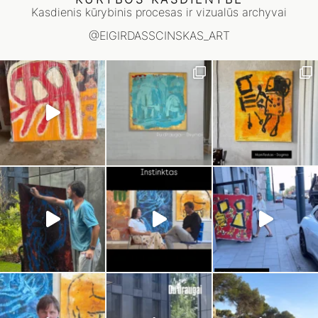
Kasdienis kūrybinis procesas ir vizualūs archyvai
@EIGIRDASSCINSKAS_ART