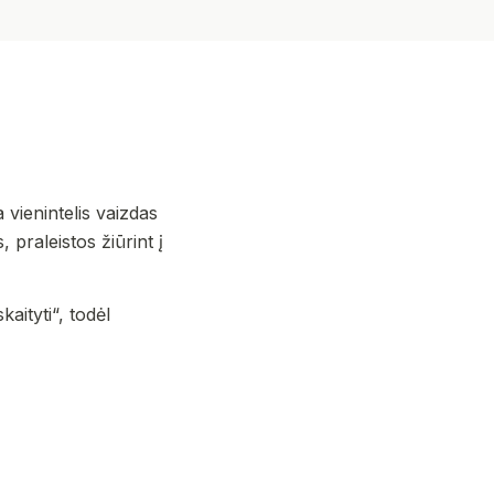
vienintelis vaizdas
 praleistos žiūrint į
aityti“, todėl