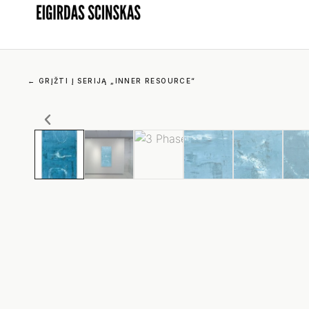
←
GRĮŽTI Į SERIJĄ „INNER RESOURCE“