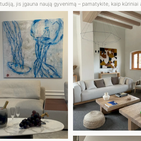
studiją, jis įgauna naują gyvenimą – pamatykite, kaip kūriniai