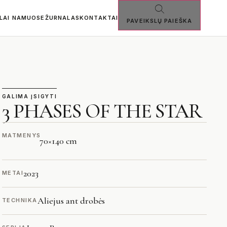
SLAI NAMUOSE
ŽURNALAS
KONTAKTAI
PAVEIKSLŲ PAIEŠKA
GALIMA ĮSIGYTI
3 PHASES OF THE STAR
MATMENYS
70
×
140 cm
2023
METAI
Aliejus ant drobės
TECHNIKA