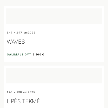
147 × 147 cm
2022
WAVES
GALIMA ĮSIGYTI
2 500 €
140 × 130 cm
2025
UPĖS TEKMĖ