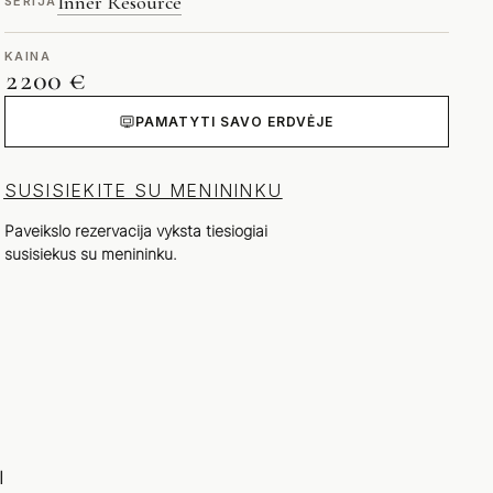
Inner Resource
SERIJA
KAINA
2200 €
PAMATYTI SAVO ERDVĖJE
SUSISIEKITE SU MENININKU
Paveikslo rezervacija vyksta tiesiogiai
susisiekus su menininku.
I