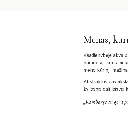
Menas, kur
Kasdienybėje akys pa
namuose, kuris niekur
meno kūrinį, mažina k
Abstraktus paveikslas
žvilgsnis gali laisvai
„Kambarys su geru pav