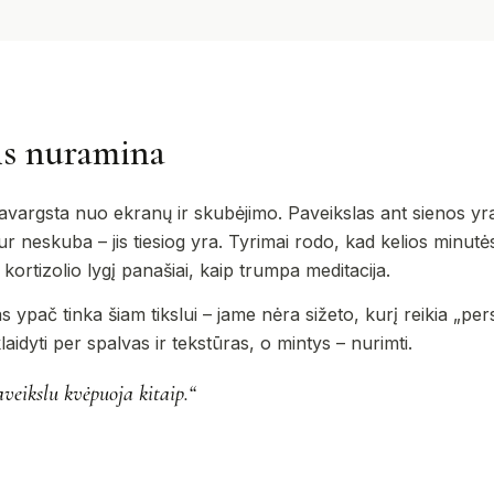
is nuramina
vargsta nuo ekranų ir skubėjimo. Paveikslas ant sienos yra 
 neskuba – jis tiesiog yra. Tyrimai rodo, kad kelios minutės,
ortizolio lygį panašiai, kaip trumpa meditacija.
 ypač tinka šiam tikslui – jame nėra sižeto, kurį reikia „persk
 klaidyti per spalvas ir tekstūras, o mintys – nurimti.
eikslu kvėpuoja kitaip.“